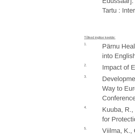
Edussaar].
Tartu : Int
Tõlked inglise keelde:
1.
Pärnu Healt
into Englis
2.
Impact of E
3.
Developmen
Way to Euro
Conference
4.
Kuuba, R., 
for Protect
5.
Viilma, K.,