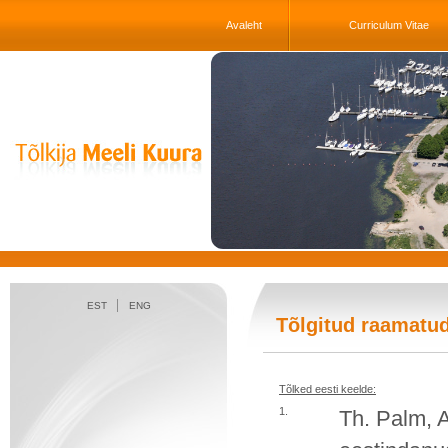
Avaleht
Curriculum Vitae
EST
ENG
Tõlgitud raamatu
Tõlked eesti keelde:
1.
Th. Palm, 