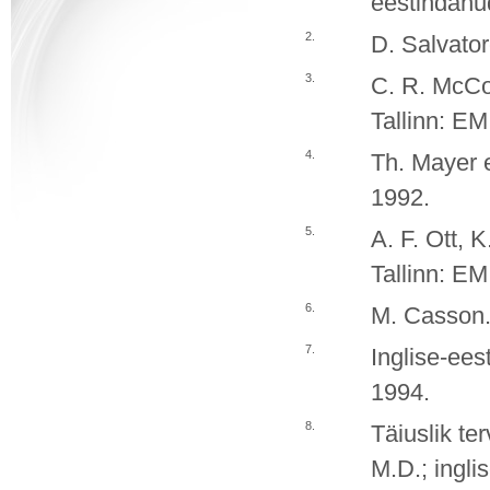
eestindanud
2.
D. Salvator
3.
C. R. McCo
Tallinn: EM
4.
Th. Mayer e
1992.
5.
A. F. Ott, 
Tallinn: EM
6.
M. Casson. 
7.
Inglise-ees
1994.
8.
Täiuslik te
M.D.; ingli