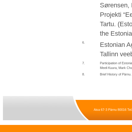
Sørensen, P
Projekti “E
Tartu. (Est
the Estoni
6.
Estonian 
Tallinn veeb
7.
Participation of Eston
Meeli Kuura, Mark Cha
8.
Brief History of Pärnu
Aisa 67-3 Pärnu 80016 Tel